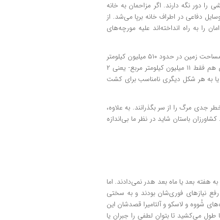
 را دور نگه دارند. اگر مزاحمان به خانه
یل دفاعی در اطراف خانه برپا می‌شد. از
 را به راه انداخته‌اند علیه مورچه‌های
تقریباً در سراسر تاریخ، این محدوده‌های ساخت بشر همچنان بسیار کوچک و محصور در پهنه طبیعت وحشی باقی ماندند. کل مساحت زمین در حدود ۵۱۰ میلیون کیلومتر
مربع است که ۱۵۵ میلیون آن خشکی است. تا سال ۱۴۰۰ میلادی، تقریباً همه کشاورزان، به همراه گیاهان و حیواناتشان، روی هم فقط ۱۱ میلیون کیلومتر مربع- یعنی ۲
 یا به هر شکل دیگری نامناسب برای کشت
طر جدی مرگ را از سر بگذرانند. به علاوه،
کشاورزان باستان شاید در نظر ما بی‌اندازه
هفته بعد یا ماه بعد هدر نمی‌دادند. اما
 رفع نیازهای فوری‌شان بودند و به سختی
ره‌های شُووه و لاسکو و آلتامیرا قصدشان این
 طول می‌کشید تا بتوان لطفی را جبران یا