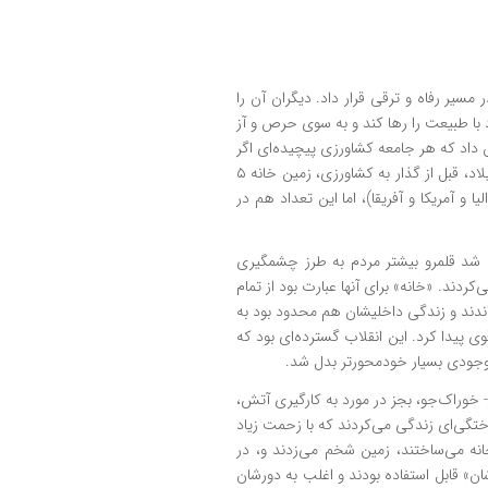
مسیر رفاه و ترقی قرار داد. دیگران آن را
با طبیعت را رها کند و به سوی حرص و آز
 داد که هر جامعه کشاورزی پیچیده‌ای اگر
به شکار و گردآوری خوراک بازمی‌گشت دیگر نمی‌توانست مثل سابق به بقای خود ادامه دهد. در حدود ۱۰ هزار سال پیش از میلاد، قبل از گذار به کشاورزی، زمین خانه ۵
قی مانده بود (عمدتاً در استرالیا و آمریکا و آفریقا)، اما این تعداد هم در
ث شد قلمرو بیشتر مردم به طرز چشمگیری
دند. «خانه» برای آنها عبارت بود از تمام
ذراندند و زندگی داخلیشان هم محدود بود به
پیدا کرد. این انقلاب گسترده‌ای بود که
موجودی بسیار خودمحورتر بدل شد.
- خوراک‌جو، بجز در مورد به کارگیری آتش،
اختگی‌ای زندگی می‌کردند که با زحمت زیاد
نه می‌ساختند، زمین شخم می‌زدند و، در
» قابل استفاده بودند و اغلب به دورشان