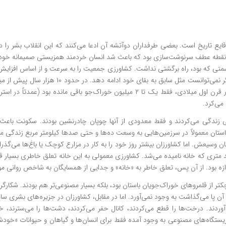
ایع تاریخ است. بعضی طرفداران دوآتشه آن ادعا می‌کنند که این انقلاب بشر را در 
ه نقطه عطف سرنوشت‌سازی بود که باعث شد انسان خردمند همزیستی صمیمانه خود 
 سمتی که بود، راه برگشتی نداشت. کشاورزی جمعیت را به سرعت و از اساس افزایش
تا ۸ میلیون خوراک‌جوی چادرنشین بود. در قرن اول میلادی، فقط یک تا ۲ میلیون خوراک‌جو با
ائمی زندگی می‌کردند و فقط معدودی از آنها چوپان چادرنشین بودند. سکونت باع
تان معمولاً در سرزمین‌هایی به وسعت ده‌ها و حتی صدها کیلومتر مربع زندگی می‌کر
سمان وسیعش. اما کشاورزان بیشتر روز خود را به کار در مزارع کوچک یا باغ‌ها می‌گ
تری که خانه نامیده می‌شد. کشاورزی معمولی به این خانه تعلق خاطری بسیار قوی 
دازه بود. از آن پس، تعلق خاطر به «خانه» و جدایی از همسایگان به شاخص روانی 
تر از قلمروهای خوراک‌جویان باستان بود، بلکه بسیار مصنوعی‌تر هم بودند. شکارگر
آن پا می‌گذاشت به وجود نمی‌آورد. اما در مقابل، کشاورزان در جزیره‌های بشری س
دند. درخت‌ها را قطع می‌کردند، کانال حفر می‌کردند، دشت‌ها را می‌سترند، خا
ستگاه‌های مصنوعی به وجود آمده فقط برای انسان‌ها و گیاهان و حیوانات «خودشان