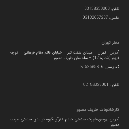
تلفن: 03138350000
فکس: 03132657237
دفتر تهران
آدرس : تهران – میدان هفت تیر – خیابان قائم مقام فرهانی – کوچه
فریور (شماره 12) – ساختمان ظریف مصور
کد پستی 8153685816
تلفن : 02188329001
کارخانجات ظریف مصور
آدرس بروجن،شهرک صنعتی خادم القرآن،گروه تولیدی صنعتی ظریف
مصور