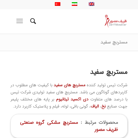
مستربچ سفید
مستربچ سفید
شرکت تيس توليد كننده
مستربچ های سفيد
با كيفيت های مطلوب در
كاربردهای گوناگون می باشد. مستربچ های سفيد توليدی شركت تيس
با درصد های متفاوت
دی اكسيد تيتانيوم
بر پايه های مختلف پليمر
جهت صنايع
نخ
،
الياف
، گونی بافی، لوله، فیلم و پلاستیک كاربرد دارد.
محصولات مرتبط :
مستربچ مشکی گروه صنعتی
ظریف مصور