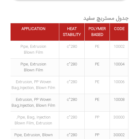
جدول مستربچ سفید
NG
APPLICATION
HEAT
POLYMER
CODE
T
STABILITY
BASED
˚c
Pipe, Extrusion
280˚c
PE
10002
Blown Film
˚c
Pipe, Extrusion
280˚c
PE
10004
Blown Film
˚c
Extrusion, PP Woven
280˚c
PE
10006
Bag,Injection, Blown Film
˚c
Extrusion, PP Woven
280˚c
PE
10008
Bag,Injection, Blown Film
˚c
Pipe, Bag, Injection,
280˚c
PP
30000
Blown Film, Extrusion
˚c
Pipe, Extrusion, Blown
280˚c
PP
30002