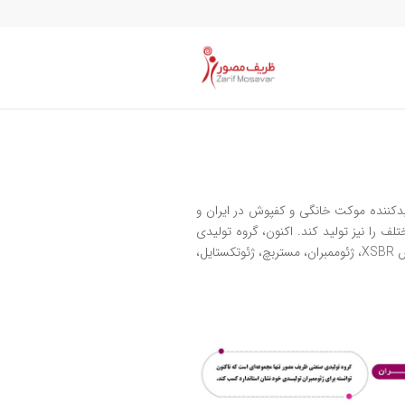
 شد عنوان بزرگ‌ترین تولیدکننده موکت خانگی و کفپوش در ایران و
ف را نیز تولید کند. اکنون، گروه تولیدی
صنعتی ظریف مصور به عنوان یکی از اصلی‌ترین و بهترین تولیدکنندگان نخ BCF، الیاف، ژئوکامپوزیت، نان‌وون خودرویی، لاتکس XSBR، ژئوممبران، مستربچ، ژئوتکستایل،