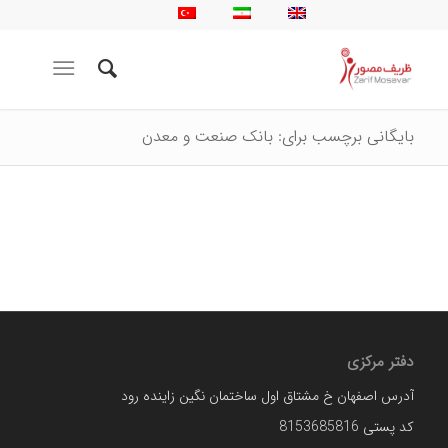
بایگانی برچسب برای: بانک صنعت و معدن
دفتر مرکزی
آدرس اصفهان خ مشتاق اول ساختمان نگین زاینده رود
کد پستی 8153685816