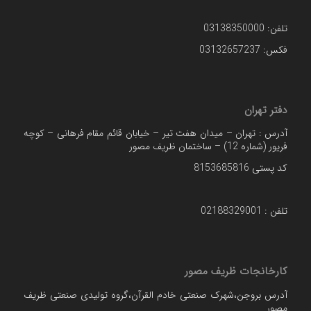
تلفن: 03138350000
فکس: 03132657237
دفتر تهران
آدرس : تهران – میدان هفت تیر – خیابان قائم مقام فرهانی – کوچه
فریور (شماره 12) – ساختمان ظریف مصور
کد پستی 8153685816
تلفن : 02188329001
کارخانجات ظریف مصور
آدرس بروجن،شهرک صنعتی خادم القرآن،گروه تولیدی صنعتی ظریف
مصور